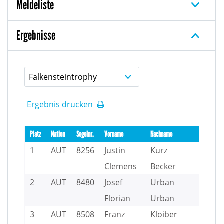
Meldeliste
Ergebnisse
Falkensteintrophy
Ergebnis drucken
Platz
Nation
Segelnr.
Vorname
Nachname
Club
1
AUT
8256
Justin
Kurz
UY
Clemens
Becker
UY
2
AUT
8480
Josef
Urban
UY
Florian
Urban
UY
3
AUT
8508
Franz
Kloiber
UY