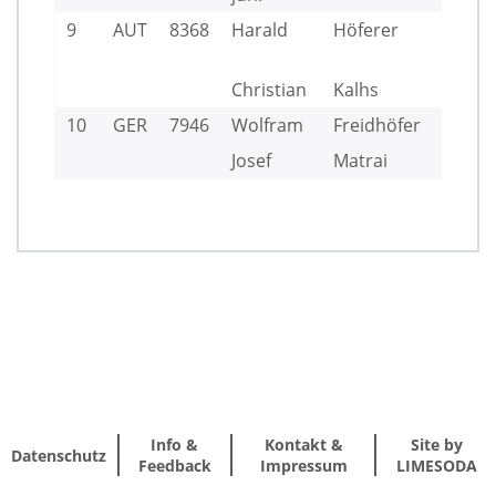
9
AUT
8368
Harald
Höferer
CFT
WS
Christian
Kalhs
StY
10
GER
7946
Wolfram
Freidhöfer
UY
Josef
Matrai
Info &
Kontakt &
Site by
Datenschutz
Feedback
Impressum
LIMESODA