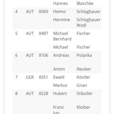
Hannes
Blaschke
UY
4
AUT
8369
Heimo
Schlagbauer
KY
Hermine
Schlagbauer-
KY
Wadl
5
AUT
8487
Michael
Fischer
UY
Bernhard
Michael
Fischer
UY
6
AUT
8106
Andreas
Polanka
SC
AM
Anton
Neuber
7
GER
8351
Ewald
Köstler
BY
Markus
Gnan
SC
8
AUT
8228
Hubert
Stiboller
CFT
WS
Franz
Kloiber
UY
jun.