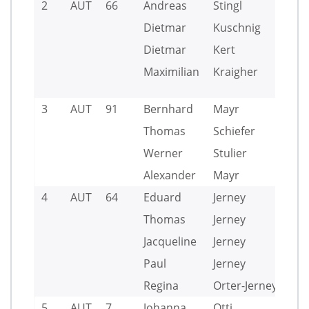
2
AUT
66
Andreas
Stingl
Dietmar
Kuschnig
Dietmar
Kert
Maximilian
Kraigher
3
AUT
91
Bernhard
Mayr
Thomas
Schiefer
Werner
Stulier
Alexander
Mayr
4
AUT
64
Eduard
Jerney
Thomas
Jerney
Jacqueline
Jerney
Paul
Jerney
Regina
Orter-Jerney
5
AUT
7
Johanna
Otti