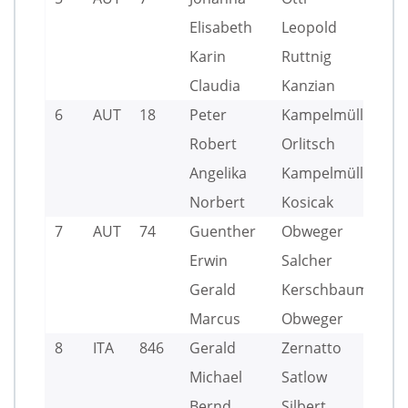
Elisabeth
Leopold
Karin
Ruttnig
Claudia
Kanzian
6
AUT
18
Peter
Kampelmüller
Robert
Orlitsch
Angelika
Kampelmüller
Norbert
Kosicak
7
AUT
74
Guenther
Obweger
Erwin
Salcher
Gerald
Kerschbaumer
Marcus
Obweger
8
ITA
846
Gerald
Zernatto
Michael
Satlow
Bernd
Silbert