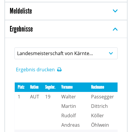
Meldeliste
Ergebnisse
Landesmeisterschaft von Kärnten SURPRISE
Ergebnis drucken
Platz
Nation
Segelnr.
Vorname
Nachname
C
1
AUT
19
Walter
Passegger
Martin
Dittrich
Rudolf
Köller
Andreas
Öhlwein