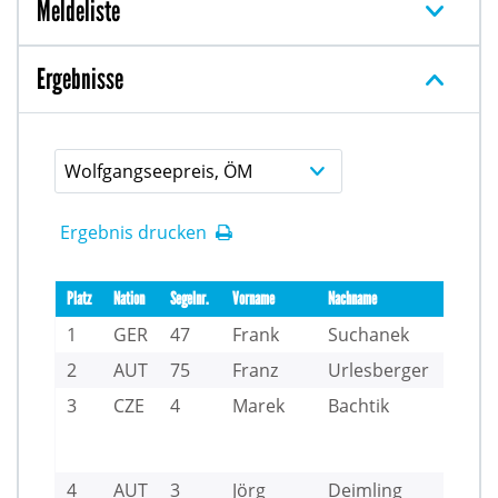
Meldeliste
Ergebnisse
Wolfgangseepreis, ÖM
Ergebnis drucken
Platz
Nation
Segelnr.
Vorname
Nachname
Club
1
GER
47
Frank
Suchanek
SKB
2
AUT
75
Franz
Urlesberger
UYC
3
CZE
4
Marek
Bachtik
Yach
Club
CERE
4
AUT
3
Jörg
Deimling
SCA