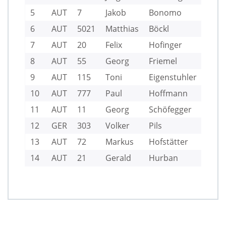
5
AUT
7
Jakob
Bonomo
UYC
6
AUT
5021
Matthias
Böckl
UYC
7
AUT
20
Felix
Hofinger
UYC
8
AUT
55
Georg
Friemel
UYC
9
AUT
115
Toni
Eigenstuhler
UYC
10
AUT
777
Paul
Hoffmann
UYC
11
AUT
11
Georg
Schöfegger
UYC
12
GER
303
Volker
Pils
SCC
13
AUT
72
Markus
Hofstätter
SCS
14
AUT
21
Gerald
Hurban
UYC